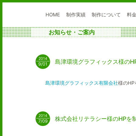
HOME
制作実績
制作について
料
お知らせ・ご案内
2014
島津環境グラフィックス様のH
9/01
島津環境グラフィックス有限会社
様のH
2014
株式会社リテラシー様のHPを
7/09