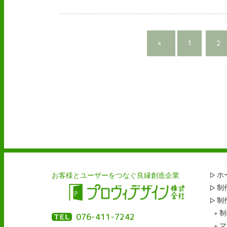
«
1
2
お客様とユーザーをつなぐ良縁創造企業
ホ
制
制
制
076-411-7242
マ