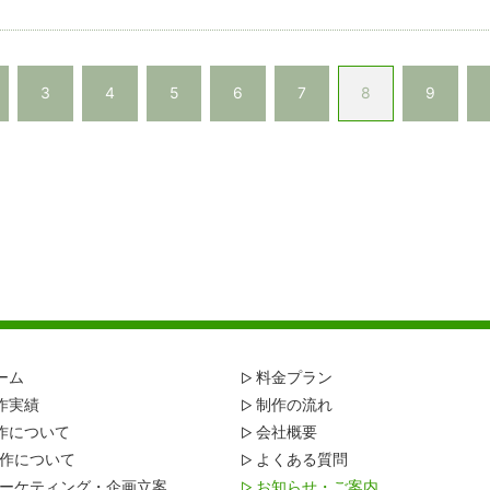
3
4
5
6
7
8
9
ーム
料金プラン
作実績
制作の流れ
作について
会社概要
作について
よくある質問
ーケティング・企画立案
お知らせ・ご案内